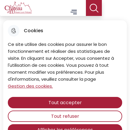
Aller
Aller au
Consulter
Aller à la
Le Château d'Eu - Musée Louis-Philippe
Menu principal
au
contenu
le plan du
Menu
recherche
menu
principal
site
Cookies
Ce site utilise des cookies pour assurer le bon
fonctionnement et réaliser des statistiques de
visite. En cliquant sur Accepter, vous consentez à
l'utilisation de ces cookies. Vous pouvez à tout
moment modifier vos préférences. Pour plus
d'informations, veuillez consulter la page
Gestion des cookies.
Tout accepter
Tout refuser
Les expositions passées
Afficher les préférences