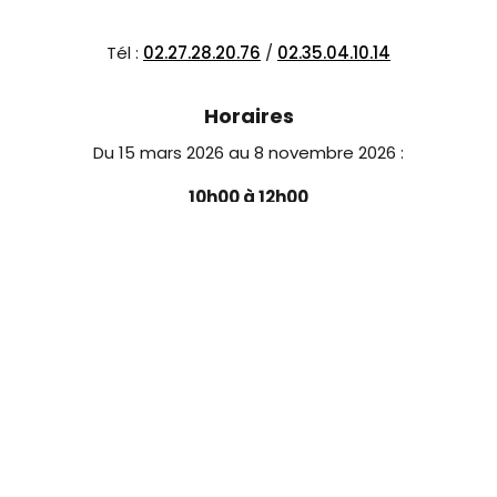
Tél :
02.27.28.20.76
/
02.35.04.10.14
Horaires
Du 15 mars 2026 au 8 novembre 2026 :
10h00 à 12h00
14h00 à 18h00
fermé le mardi (toute la journée)
fermé le vendredi (matin)
Nous contacter