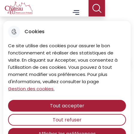
Aller
Aller au
Consulter
Aller à la
Le Château d'Eu - Musée Louis-Philippe
Menu principal
au
contenu
le plan du
Menu
recherche
menu
principal
site
Cookies
Horaires & Tarifs
Ce site utilise des cookies pour assurer le bon
fonctionnement et réaliser des statistiques de
visite. En cliquant sur Accepter, vous consentez à
Accueil
l'utilisation de ces cookies. Vous pouvez à tout
moment modifier vos préférences. Pour plus
d'informations, veuillez consulter la page
Sommaire
Gestion des cookies.
Tout accepter
Saison 2026
Tout refuser
La château-musée est ouvert aux visites individuelles
du dimanche 15 mars au dimanche 8 novembre.
Afficher les préférences