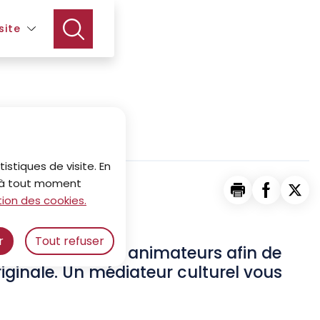
Menu principal
site
istiques de visite. En
z à tout moment
Imprimer la p
Partager 
Part
ion des cookies.
r
Tout refuser
x enseignants et animateurs afin de
riginale. Un médiateur culturel vous