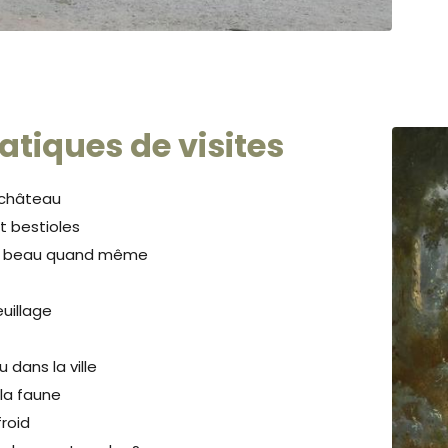
Zoom sur l'image
tiques de visites
 château
et bestioles
ais beau quand même
euillage
 dans la ville
 la faune
roid