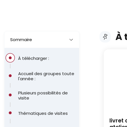
A
r
i
À 
a
Sommaire
n
Cliquer po
e
À télécharger :
Accueil des groupes toute
l'année :
Plusieurs possibilités de
visite
Thématiques de visites
livret