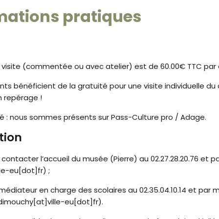
mations pratiques
ne visite (commentée ou avec atelier) est de 60.00€ TTC par
ts bénéficient de la gratuité pour une visite individuelle d
en repérage !
 : nous sommes présents sur Pass-Culture pro / Adage.
tion
contacter l’accueil du musée (Pierre) au 02.27.28.20.76 et p
le-eu[dot]fr)
;
 médiateur en charge des scolaires au 02.35.04.10.14 et par m
dimouchy[at]ville-eu[dot]fr)
.