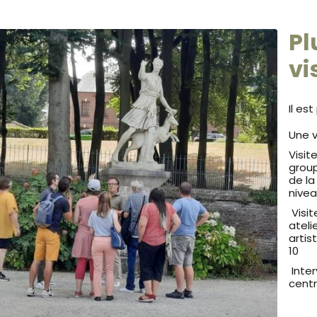
Pl
vi
Il es
Une v
Visit
group
de la
nive
Visit
ateli
artis
10
Inter
centr