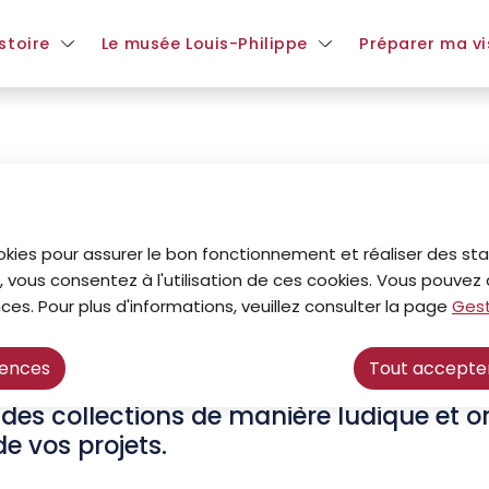
ntenu principal
Consulter le plan du site
stoire
Le musée Louis-Philippe
Préparer ma vi
eurs
okies pour assurer le bon fonctionnement et réaliser des stat
, vous consentez à l'utilisation de ces cookies. Vous pouve
teurs
ces. Pour plus d'informations, veuillez consulter la page
Gest
rences
Tout accepte
tain nombre de visites et d’ateliers au
t des collections de manière ludique et o
 vos projets.