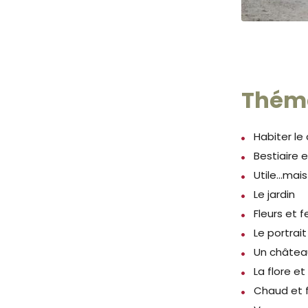
Théma
Habiter le
Bestiaire 
Utile...m
Le jardin
Fleurs et f
Le portrait
Un château
La flore et
Chaud et f