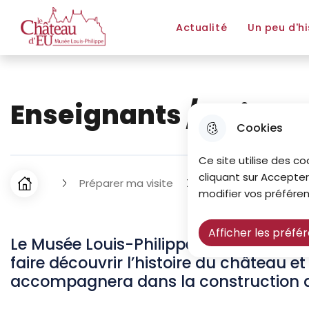
Aller au menu
Aller à la recherche
Aller au co
Actualité
Un peu d'hi
Le Château d'Eu - Musée Louis-Philippe
Enseignants / Animat
Cookies
Ce site utilise des co
cliquant sur Accepter
Préparer ma visite
Enseignants / Anima
F
Accueil
modifier vos préféren
i
Afficher les préfé
l
Le Musée Louis-Philippe propose un cer
faire découvrir l’histoire du château e
d
accompagnera dans la construction de
'