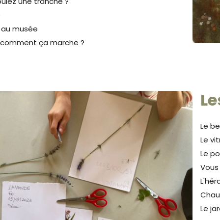
ulez une tranche ?
e
 au musée
 comment ça marche ?
Le
Le be
Le vit
Le po
Vous 
L'hér
Chaud
Le ja