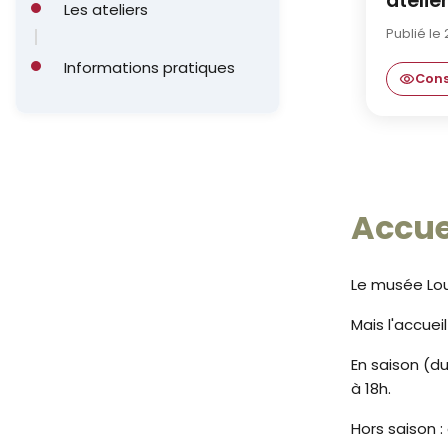
atelie
Les ateliers
Publié le
Informations pratiques
Cons
Fin du car
Accue
Le musée Loui
Mais l'accuei
En saison (du
à 18h.
Hors saison :