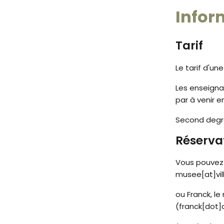
Infor
Tarif
Le tarif d'u
Les enseignan
par à venir 
Second degré
Réserva
Vous pouvez 
musee[at]vil
ou Franck, le
(franck[dot]