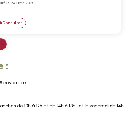
lié le 24 Nov. 2025
Consulter
Fiche pédagogique Viollet-le-Duc
Prochaine slide
e :
u 8 novembre.
manches de 10h à 12h et de 14h à 18h ; et le vendredi de 14h