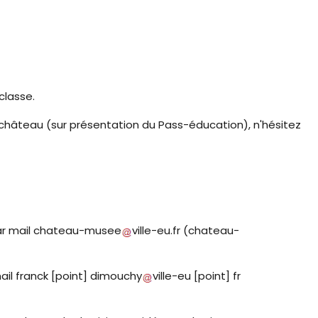
 classe.
u château (sur présentation du Pass-éducation), n'hésitez
ar mail
chateau-musee
ville-eu
.
fr
(chateau-
ail
franck
[point]
dimouchy
ville-eu
[point]
fr