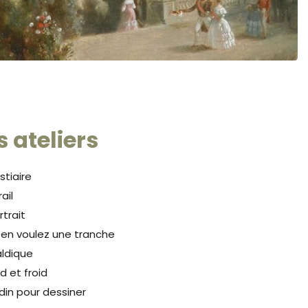
Zoom sur l'image
s ateliers
stiaire
rail
rtrait
en voulez une tranche
aldique
 et froid
rdin pour dessiner