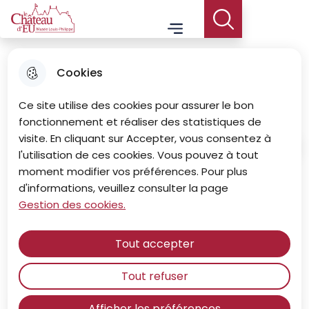
Aller
Aller au
Consulter
Aller à la
Le Château d'Eu - Musée Louis-Philippe
Menu principal
au
contenu
le plan du
Menu
recherche
menu
principal
site
Cookies
Visite guidée
Ce site utilise des cookies pour assurer le bon
fonctionnement et réaliser des statistiques de
visite. En cliquant sur Accepter, vous consentez à
Accueil
l'utilisation de ces cookies. Vous pouvez à tout
moment modifier vos préférences. Pour plus
d'informations, veuillez consulter la page
Nous proposons des visites guidées
Gestion des cookies.
toute l'année, y compris hors saison
de novembre à mars.
Tout accepter
Tout refuser
Afficher les préférences