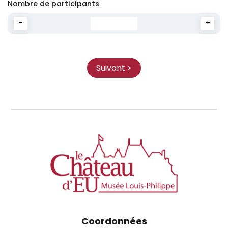
Nombre de participants
-
Diminuer
+
Aug
Coordonnées