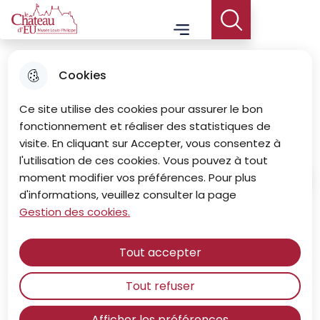
Aller
Aller au
Consulter
Aller à la
Le Château d'Eu - Musée Louis-Philippe
Menu principal
au
contenu
le plan du
Menu
recherche
menu
principal
site
Cookies
Le Brésil à Eu, un empire en
Ce site utilise des cookies pour assurer le bon
héritage
fonctionnement et réaliser des statistiques de
visite. En cliquant sur Accepter, vous consentez à
l'utilisation de ces cookies. Vous pouvez à tout
moment modifier vos préférences. Pour plus
Accueil
d'informations, veuillez consulter la page
Gestion des cookies.
"
Un grand mémorial nostalgique
de la période impériale
"
Tout accepter
Tout refuser
Du 25 juillet au 2 novembre 2025, le Musée
Louis-Philippe organise l'exposition Le Brésil à
Eu, un empire en héritage.
Afficher les préférences